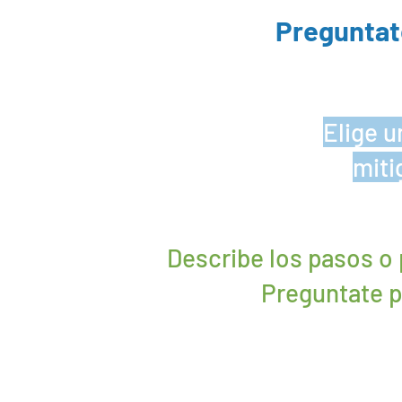
Preguntat
Elige u
miti
Describe los pasos o 
Preguntate p