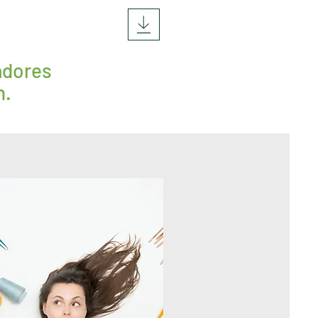
adores
n.