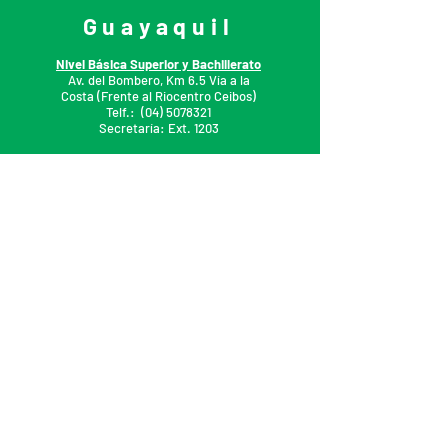
Guayaquil
Nivel Básica Superior y Bachillerato
Av. del Bombero, Km 6.5 Vía a la
Costa (Frente al Riocentro Ceibos)
Telf.: (04) 5
078321
Secretaría: Ext. 1203
Nivel Inicial y Básica Elemental
Telf.
:
(04) 5078318-1
9
Secretaría: Ext. 1103
DEPARTAMENTO DE ADMISIONES
Celular:
0995008894
Salinas
Cdla. Las Gaviotas,
Mz N Sector San Rafael
Telf.: (04)
5078318
Secretaría: Ext. 1304
Celular:
0999834475